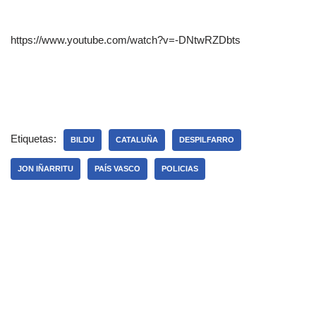
https://www.youtube.com/watch?v=-DNtwRZDbts
Etiquetas:
BILDU
CATALUÑA
DESPILFARRO
JON IÑARRITU
PAÍS VASCO
POLICIAS