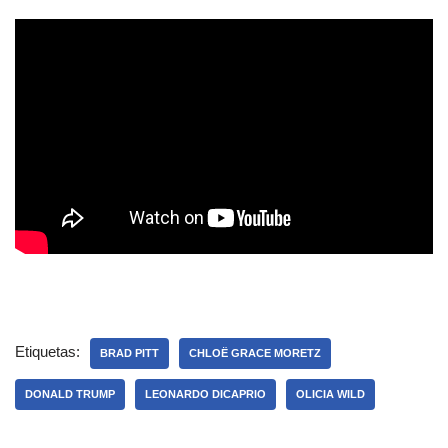
Etiquetas:
BRAD PITT
CHLOË GRACE MORETZ
DONALD TRUMP
LEONARDO DICAPRIO
OLICIA WILD