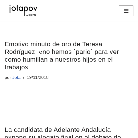
Saltar
al
contenido
Emotivo minuto de oro de Teresa
Rodríguez: «no hemos `pario´ para ver
como humillan a nuestros hijos en el
trabajo».
por
Jota
19/11/2018
La candidata de Adelante Andalucía
expone su alegato final en el debate de