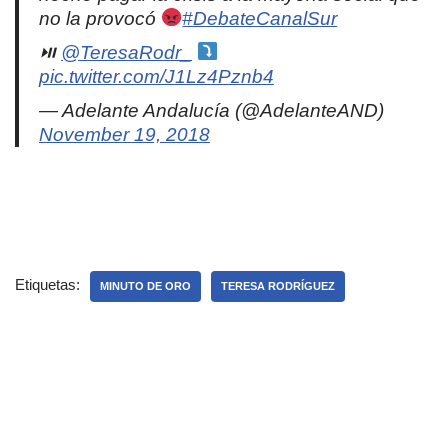
no la provocó
#DebateCanalSur
⏯
@TeresaRodr_
pic.twitter.com/J1Lz4Pznb4
— Adelante Andalucía (@AdelanteAND)
November 19, 2018
Etiquetas:
MINUTO DE ORO
TERESA RODRÍGUEZ