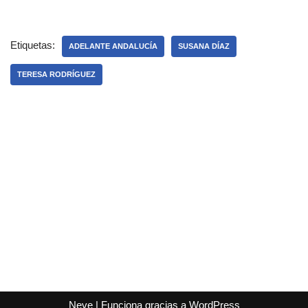
Etiquetas:
ADELANTE ANDALUCÍA
SUSANA DÍAZ
TERESA RODRÍGUEZ
Neve
| Funciona gracias a
WordPress