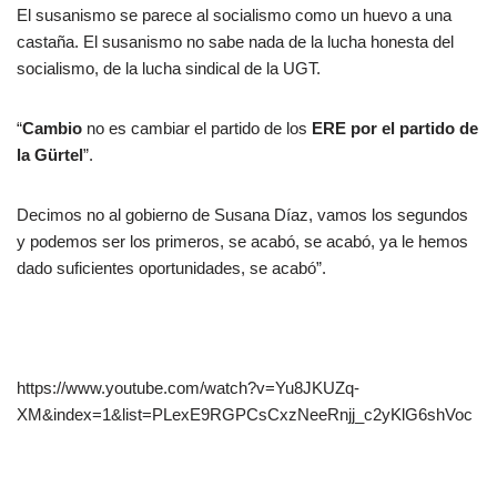
El susanismo se parece al socialismo como un huevo a una
castaña. El susanismo no sabe nada de la lucha honesta del
socialismo, de la lucha sindical de la UGT.
“
Cambio
no es cambiar el partido de los
ERE por el partido de
la Gürtel
”.
Decimos no al gobierno de Susana Díaz, vamos los segundos
y podemos ser los primeros, se acabó, se acabó, ya le hemos
dado suficientes oportunidades, se acabó”.
https://www.youtube.com/watch?v=Yu8JKUZq-
XM&index=1&list=PLexE9RGPCsCxzNeeRnjj_c2yKlG6shVoc