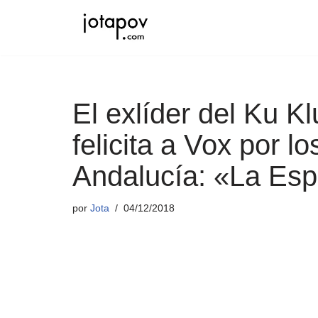
Saltar
al
contenido
El exlíder del Ku K
felicita a Vox por l
Andalucía: «La Esp
por
Jota
04/12/2018