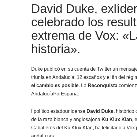
David Duke, exlíder
celebrado los resul
extrema de Vox: «
historia».
Duke publicó en su cuenta de Twitter un
mensaje 
triunfa en Andalucía! 12 escaños y el fin del rég
el cambio es posible
. La
Reconquista
comienza
AndalucíaPorEspaña.
l político estadounidense
David Duke,
histórico 
de la raza blanca y anglosajona
Ku Klux Klan
, 
Caballeros del Ku Klux Klan, ha felicitado a Vox
andaluzas.