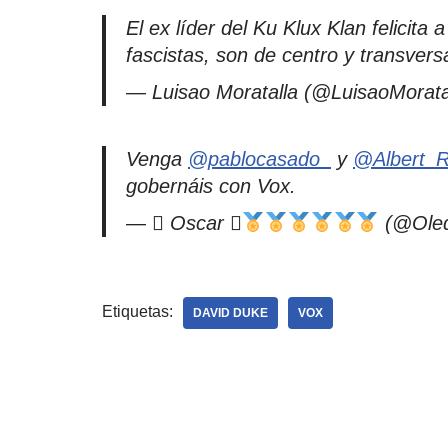
El ex líder del Ku Klux Klan felicit
fascistas, son de centro y transversa
— Luisao Moratalla (@LuisaoMorata
Venga
@pablocasado_
y
@Albert_R
gobernáis con Vox.
—  Oscar 
(@Ole
Etiquetas:
DAVID DUKE
VOX