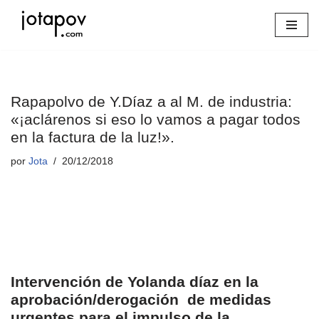
Saltar
al
contenido
Rapapolvo de Y.Díaz a al M. de industria:
«¡aclárenos si eso lo vamos a pagar todos
en la factura de la luz!».
por
Jota
20/12/2018
Intervención de Yolanda díaz en la
aprobación/derogación de medidas
urgentes para el impulso de la