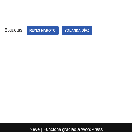
Etiquetas:
REYES MAROTO
YOLANDA DÍAZ
Neve
| Funciona gracias a
WordPress