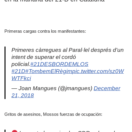
Primeras cargas contra los manifestantes:
Primeres càrregues al Paral·lel després d'un
intent de superar el cordó
policial.
#21DESBORDEMLOS
#21D
#TombemElRègim
pic.twitter.com/sz0W
WTFkci
— Joan Mangues (@jmangues)
December
21, 2018
Gritos de asesinos, Mossos fuerzas de ocupación: