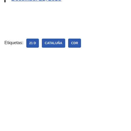
Etiquetas:
21 D
CATALUÑA
CDR