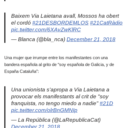
Baixem Via Laietana avall, Mossos ha obert
el cordó
#21DESBORDEMLOS
#21CatRàdio
pic.twitter.com/6XAvZwKlRC
— Blanca (@bla_nca)
December 21, 2018
Una mujer que irrumpe entre los manifestantes con una
bandera española al grito de “soy española de Galicia, y de
España Cataluña”:
Una unionista s'apropa a Via Laietana a
provocar els manifestants al crit de "soy
franquista, no tengo miedo a nadie"
#21D
pic.twitter.com/olrBnGMNIp
— La República (@LaRepublicaCat)
December 21, 2018