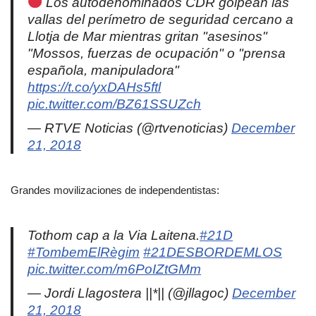
Los autodenominados CDR golpean las
vallas del perímetro de seguridad cercano a
Llotja de Mar mientras gritan "asesinos"
"Mossos, fuerzas de ocupación" o "prensa
española, manipuladora"
https://t.co/yxDAHs5ftl
pic.twitter.com/BZ61SSUZch
— RTVE Noticias (@rtvenoticias)
December
21, 2018
Grandes movilizaciones de independentistas:
Tothom cap a la Via Laitena.
#21D
#TombemElRègim
#21DESBORDEMLOS
pic.twitter.com/m6PoIZtGMm
— Jordi Llagostera ||*|| (@jllagoc)
December
21, 2018