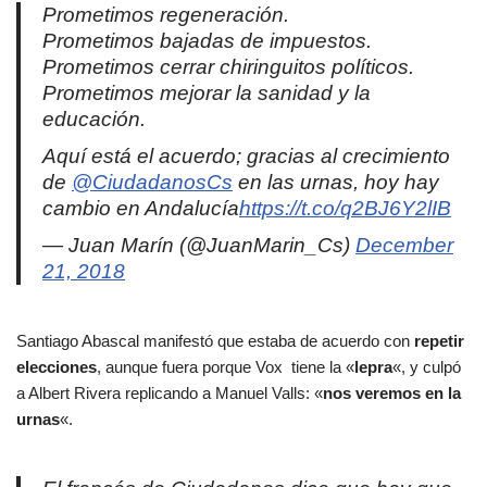
Prometimos regeneración.
Prometimos bajadas de impuestos.
Prometimos cerrar chiringuitos políticos.
Prometimos mejorar la sanidad y la
educación.
Aquí está el acuerdo; gracias al crecimiento
de
@CiudadanosCs
en las urnas, hoy hay
cambio en Andalucía
https://t.co/q2BJ6Y2lIB
— Juan Marín (@JuanMarin_Cs)
December
21, 2018
Santiago Abascal manifestó que estaba de acuerdo con
repetir
elecciones
, aunque fuera porque Vox tiene la «
lepra
«, y culpó
a Albert Rivera replicando a Manuel Valls: «
nos veremos en la
urnas
«.