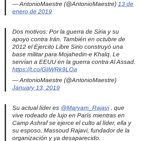
— AntonioMaestre (@AntonioMaestre)
13 de
enero de 2019
Dos motivos: Por la guerra de Siria y su
apoyo contra Irán. También en octubre de
2012 el Ejercito Libre Sirio construyó una
base militar para Mojahedin-e Khalq. Le
servían a EEUU en la guerra contra Al Assad.
https://t.co/GliWRk9LOa
— AntonioMaestre (@AntonioMaestre)
January 13, 2019
Su actual líder es
@Maryam_Rajavi
, que
vive rodeado de lujo en París mientras en
Camp Ashraf se ejerce el culto al líder, ella y
su esposo, Massoud Rajavi, fundador de la
organización y ya desaparecido.