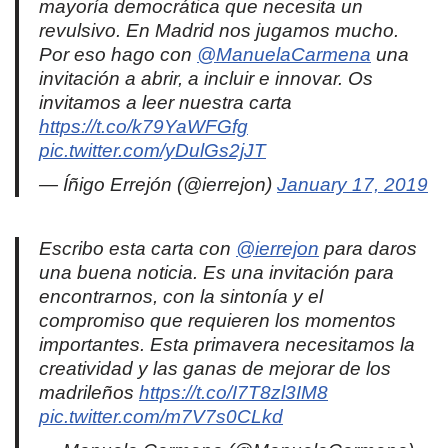
mayoría democrática que necesita un
revulsivo. En Madrid nos jugamos mucho.
Por eso hago con
@ManuelaCarmena
una
invitación a abrir, a incluir e innovar. Os
invitamos a leer nuestra carta
https://t.co/k79YaWFGfg
pic.twitter.com/yDulGs2jJT
— Íñigo Errejón (@ierrejon)
January 17, 2019
Escribo esta carta con
@ierrejon
para daros
una buena noticia. Es una invitación para
encontrarnos, con la sintonía y el
compromiso que requieren los momentos
importantes. Esta primavera necesitamos la
creatividad y las ganas de mejorar de los
madrileños
https://t.co/I7T8zl3IM8
pic.twitter.com/m7V7s0CLkd