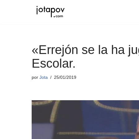
Saltar
al
contenido
«Errejón se la ha j
Escolar.
por
Jota
25/01/2019