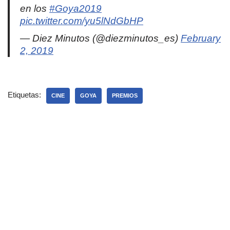
en los
#Goya2019
pic.twitter.com/yu5lNdGbHP
— Diez Minutos (@diezminutos_es)
February
2, 2019
Etiquetas:
CINE
GOYA
PREMIOS