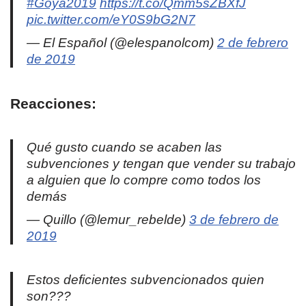
#Goya2019
https://t.co/Qmm5sZBXfJ
pic.twitter.com/eY0S9bG2N7
— El Español (@elespanolcom)
2 de febrero
de 2019
Reacciones
:
Qué gusto cuando se acaben las
subvenciones y tengan que vender su trabajo
a alguien que lo compre como todos los
demás
— Quillo (@lemur_rebelde)
3 de febrero de
2019
Estos deficientes subvencionados quien
son???