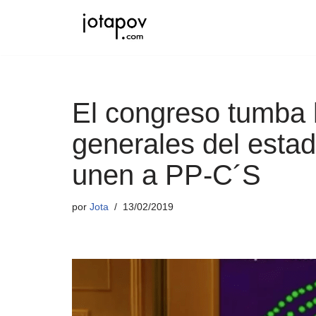
Saltar
al
contenido
El congreso tumba 
generales del esta
unen a PP-C´S
por
Jota
13/02/2019