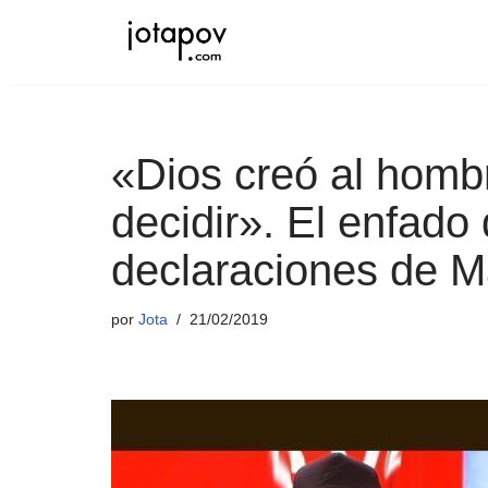
Saltar
al
contenido
«Dios creó al homb
decidir». El enfado
declaraciones de M
por
Jota
21/02/2019