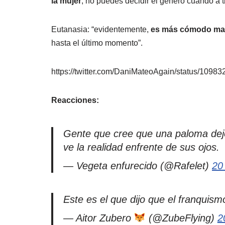
la mujer
, no puedes decidir el género cuando a ti
Eutanasia: “evidentemente,
es más cómodo ma
hasta el último momento”.
https://twitter.com/DaniMateoAgain/status/109
Reacciones:
Gente que cree que una paloma dej
ve la realidad enfrente de sus ojos.
— Vegeta enfurecido (@Rafelet)
20
Este es el que dijo que el franquis
— Aitor Zubero
(@ZubeFlying)
2