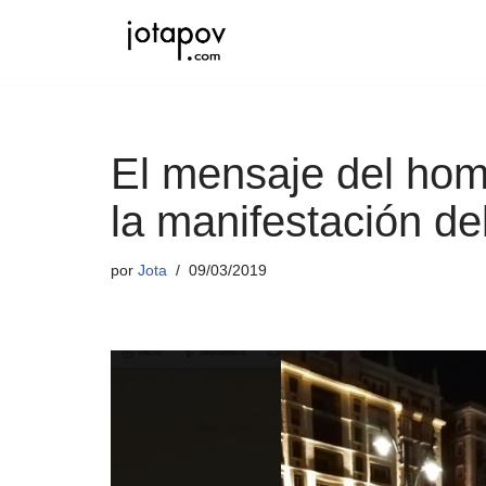
Saltar
al
contenido
El mensaje del homb
la manifestación d
por
Jota
09/03/2019