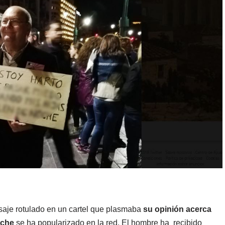
aje rotulado en un cartel que plasmaba
su opinión acerca
oche
se ha popularizado en la red. El hombre ha recibido