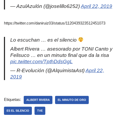
— AzulAzulón (@joselillo6252)
April 22, 2019
https://twitter.com/daniruiz03/status/1120439323512451073
Lo escuchan … es el silencio
Albert Rivera … asesorado por TONI Canto y
Felisuco … en un minuto final que da la risa
pic.twitter.com/TpthDdsGgL
— R-Evolución (@AlquimistaAst)
April 22,
2019
Etiquetas:
ALBERT RIVERA
EL MINUTO DE ORO
ES EL SILENCIO
TVE