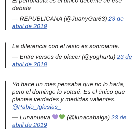
El perroflauta es el único decente de ese
debate
— REPUBLICANA (@JuanyGar63)
23 de
abril de 2019
La diferencia con el resto es sonrojante.
— Entre versos de placer (@yoghurtu)
23 de
abril de 2019
Yo hace un mes pensaba que no lo haría,
pero el domingo lo votaré. Es el único que
plantea verdades y medidas valientes.
@Pablo_Iglesias_
— Lunanueva
(@lunacabalga)
23 de
abril de 2019