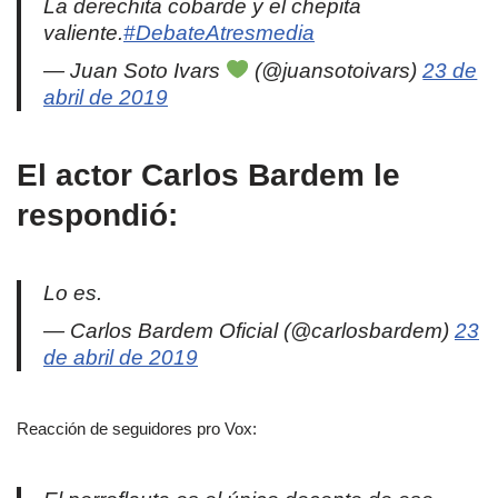
La derechita cobarde y el chepita
valiente.
#DebateAtresmedia
— Juan Soto Ivars
(@juansotoivars)
23 de
abril de 2019
El actor Carlos Bardem le
respondió:
Lo es.
— Carlos Bardem Oficial (@carlosbardem)
23
de abril de 2019
Reacción de seguidores pro Vox: