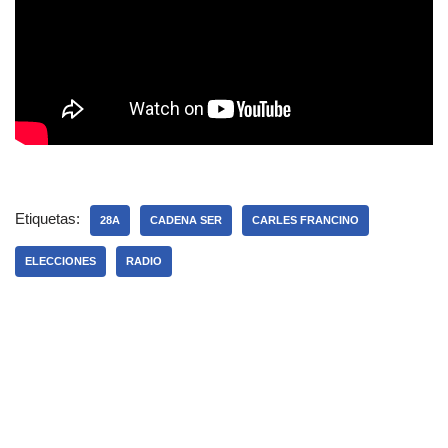
Etiquetas:
28A
CADENA SER
CARLES FRANCINO
ELECCIONES
RADIO