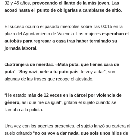
32 y 45 años,
provocando el llanto de la más joven
.
Las
acosó hasta el punto de obligarlas a cambiarse de sitio
.
El suceso ocurrió el pasado miércoles sobre las 00:15 en la
plaza del Ayuntamiento de Valencia. Las mujere
s esperaban el
autobús para regresar a casa tras haber terminado su
jornada laboral
.
«
Extranjera de mierda
«.
«Mala puta, que tienes cara de
puta
”. “
Soy nazi, vete a tu puto país
, te voy a dar”, son
algunas de las frases que recoge el atestado.
“He estado
más de 12 veces en la cárcel por violencia de
género,
así que me da igual”, gritaba el sujeto cuando se
llamaba a la policía.
Una vez con los agentes presentes, el sujeto lanzó su cartera al
suelo gritando “
no os voy a dar nada, que sois unos hijos de