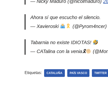
— Nicky Maduro (@nicolmaduro)
2
Ahora sí que escucho el silencio.
— Xavieroski
(@Pyrom4ncer
Tabarnia no existe IDIOTAS!
— CATalina con la venia🎗
(@Mon
Etiquetas:
CATALUÑA
PAÍS VASCO
TWITTER