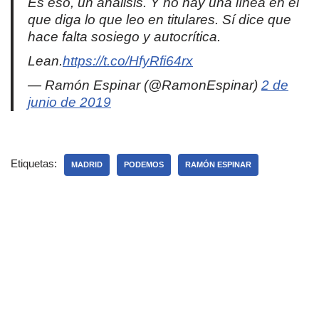
Es eso, un análisis. Y no hay una línea en él
que diga lo que leo en titulares. Sí dice que
hace falta sosiego y autocrítica.
Lean.
https://t.co/HfyRfi64rx
— Ramón Espinar (@RamonEspinar)
2 de
junio de 2019
Etiquetas:
MADRID
PODEMOS
RAMÓN ESPINAR