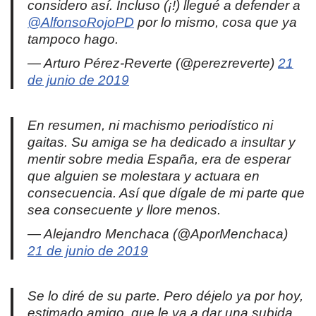
considero así. Incluso (¡!) llegué a defender a
@AlfonsoRojoPD
por lo mismo, cosa que ya
tampoco hago.
— Arturo Pérez-Reverte (@perezreverte)
21
de junio de 2019
En resumen, ni machismo periodístico ni
gaitas. Su amiga se ha dedicado a insultar y
mentir sobre media España, era de esperar
que alguien se molestara y actuara en
consecuencia. Así que dígale de mi parte que
sea consecuente y llore menos.
— Alejandro Menchaca (@AporMenchaca)
21 de junio de 2019
Se lo diré de su parte. Pero déjelo ya por hoy,
estimado amigo, que le va a dar una subida