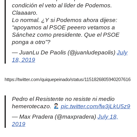
condición el veto al líder de Podemos.
Claaaaro.
Lo normal. ¿Y si Podemos ahora dijese:
“apoyamos al PSOE peeero vetamos a
Sánchez como presidente. Que el PSOE
ponga a otro”?
— JuanLu De Paolis (@juanludepaolis)
July
18, 2019
https://twitter.com/quiquepeinado/status/1151826805940207616
Pedro el Resistente no resiste ni medio
hemerotecazo.
pic.twitter.com/fw3jLkU5z9
— Max Pradera (@maxpradera)
July 18,
2019