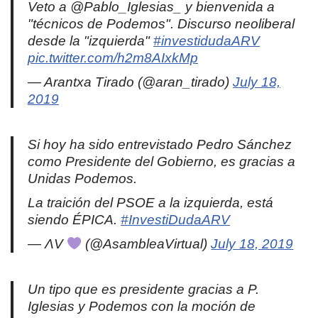
Veto a @Pablo_Iglesias_ y bienvenida a
"técnicos de Podemos". Discurso neoliberal
desde la "izquierda"
#investidudaARV
pic.twitter.com/h2m8AIxkMp
— Arantxa Tirado (@aran_tirado)
July 18,
2019
Si hoy ha sido entrevistado Pedro Sánchez
como Presidente del Gobierno, es gracias a
Unidas Podemos.
La traición del PSOE a la izquierda, está
siendo ÉPICA.
#InvestiDudaARV
— ΛV
(@AsambleaVirtual)
July 18, 2019
Un tipo que es presidente gracias a P.
Iglesias y Podemos con la moción de