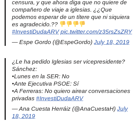
censura, y que ahora diga que no quiere de
compañero de viaje a iglesias. ¿¿Que
podemos esperar de un títere que ni siquiera
es agradecido.??
#InvestiDudaARV
pic.twitter.com/z35rsZsZRY
— Espe Gordo (@EspeGordo)
July 18, 2019
¿Le ha pedido Iglesias ser vicepresidente?
Sánchez:
•Lunes en la SER: No
•Ante Ejecutiva PSOE: Sí
•A Ferreras: No quiero airear conversaciones
privadas
#InvestiDudaARV
— Ana Cuesta Herráiz (@AnaCuestaH)
July
18, 2019