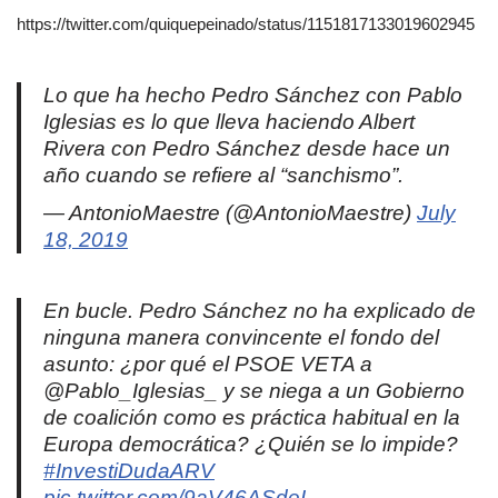
https://twitter.com/quiquepeinado/status/1151817133019602945
Lo que ha hecho Pedro Sánchez con Pablo
Iglesias es lo que lleva haciendo Albert
Rivera con Pedro Sánchez desde hace un
año cuando se refiere al “sanchismo”.
— AntonioMaestre (@AntonioMaestre)
July
18, 2019
En bucle. Pedro Sánchez no ha explicado de
ninguna manera convincente el fondo del
asunto: ¿por qué el PSOE VETA a
@Pablo_Iglesias_ y se niega a un Gobierno
de coalición como es práctica habitual en la
Europa democrática? ¿Quién se lo impide?
#InvestiDudaARV
pic.twitter.com/9aV46ASdeI