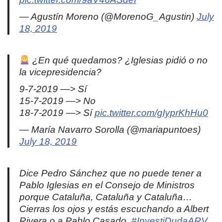
— Agustín Moreno (@MorenoG_Agustin)
July
18, 2019
¿En qué quedamos? ¿Iglesias pidió o no
la vicepresidencia?
9-7-2019 —> Sí
15-7-2019 —> No
18-7-2019 —> Sí
pic.twitter.com/gIyprKhHu0
— María Navarro Sorolla (@mariapuntoes)
July 18, 2019
Dice Pedro Sánchez que no puede tener a
Pablo Iglesias en el Consejo de Ministros
porque Cataluña, Cataluña y Cataluña…
Cierras los ojos y estás escuchando a Albert
Rivera o a Pablo Casado.
#InvestiDudaARV