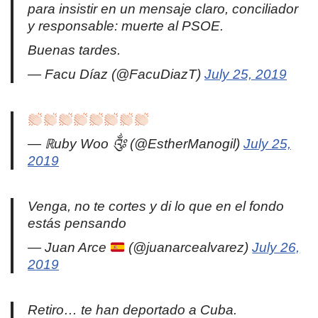
para insistir en un mensaje claro, conciliador
y responsable: muerte al PSOE.
Buenas tardes.
— Facu Díaz (@FacuDiazT)
July 25, 2019
— ℝuby Woo ༂ (@EstherManogil)
July 25,
2019
Venga, no te cortes y di lo que en el fondo
estás pensando
— Juan Arce
(@juanarcealvarez)
July 26,
2019
Retiro… te han deportado a Cuba.