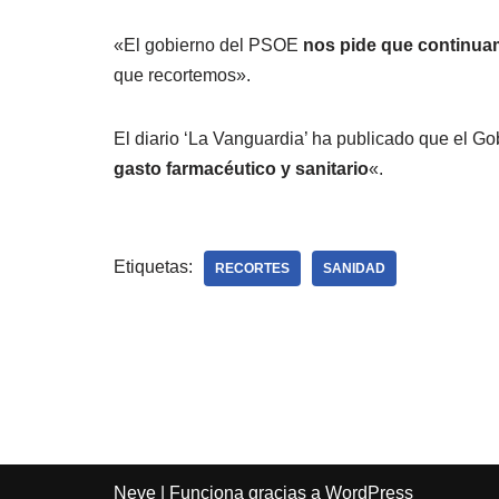
«El gobierno del PSOE
nos pide que continuam
que recortemos».
El diario ‘La Vanguardia’ ha publicado que el G
gasto farmacéutico y sanitario
«.
Etiquetas:
RECORTES
SANIDAD
Neve
| Funciona gracias a
WordPress