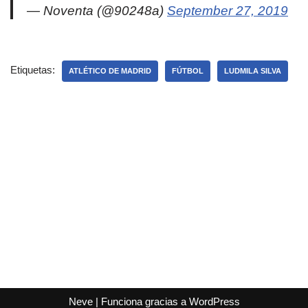
— Noventa (@90248a)
September 27, 2019
Etiquetas:
ATLÉTICO DE MADRID
FÚTBOL
LUDMILA SILVA
Neve
| Funciona gracias a
WordPress