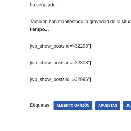
ha señalado.
También han manifestado la gravedad de la situ
tiempo».
[wp_show_posts id=»32293″]
[wp_show_posts id=»32308″]
[wp_show_posts id=»32996″]
Etiquetas:
ALBERTO GARZÓN
APUESTAS
JU