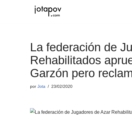
Saltar
al
contenido
La federación de J
Rehabilitados apru
Garzón pero reclam
por
Jota
23/02/2020