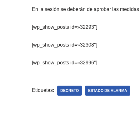
En la sesión se deberán de aprobar las medidas e
[wp_show_posts id=»32293″]
[wp_show_posts id=»32308″]
[wp_show_posts id=»32996″]
Etiquetas:
DECRETO
ESTADO DE ALARMA