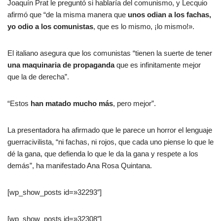
Joaquín Prat le preguntó si hablaría del comunismo, y Lecquio
afirmó que “de la misma manera que
unos odian a los fachas,
yo odio a los comunistas
, que es lo mismo, ¡lo mismo!».
El italiano asegura que los comunistas “tienen la suerte de tener
una maquinaria de propaganda
que es infinitamente mejor
que la de derecha”.
“Estos
han matado mucho más
, pero mejor”.
La presentadora ha afirmado que le parece un horror el lenguaje
guerracivilista, “ni fachas, ni rojos, que cada uno piense lo que le
dé la gana, que defienda lo que le da la gana y respete a los
demás”, ha manifestado Ana Rosa Quintana.
[wp_show_posts id=»32293″]
[wp_show_posts id=»32308″]