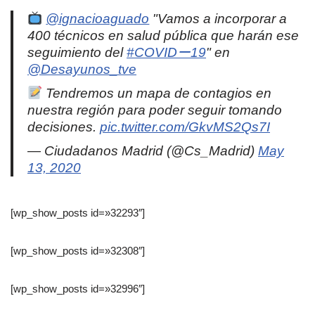
@ignacioaguado
"Vamos a incorporar a
400 técnicos en salud pública que harán ese
seguimiento del
#COVIDー19
" en
@Desayunos_tve
Tendremos un mapa de contagios en
nuestra región para poder seguir tomando
decisiones.
pic.twitter.com/GkvMS2Qs7I
— Ciudadanos Madrid (@Cs_Madrid)
May
13, 2020
[wp_show_posts id=»32293″]
[wp_show_posts id=»32308″]
[wp_show_posts id=»32996″]