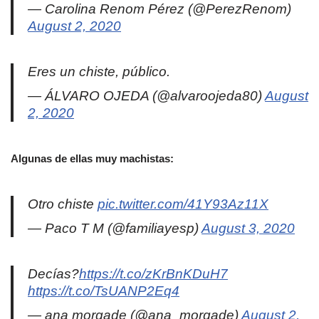
— Carolina Renom Pérez (@PerezRenom)
August 2, 2020
Eres un chiste, público.
— ÁLVARO OJEDA (@alvaroojeda80)
August
2, 2020
Algunas de ellas muy machistas:
Otro chiste
pic.twitter.com/41Y93Az11X
— Paco T M (@familiayesp)
August 3, 2020
Decías?
https://t.co/zKrBnKDuH7
https://t.co/TsUANP2Eq4
— ana morgade (@ana_morgade)
August 2,