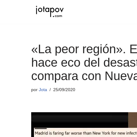
Saltar
al
contenido
«La peor región». E
hace eco del desast
compara con Nueva
por
Jota
25/09/2020