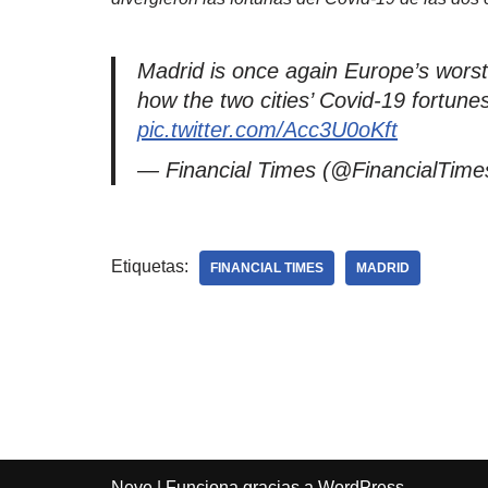
Madrid is once again Europe’s worst-
how the two cities’ Covid-19 fortun
pic.twitter.com/Acc3U0oKft
— Financial Times (@FinancialTim
Etiquetas:
FINANCIAL TIMES
MADRID
Neve
| Funciona gracias a
WordPress