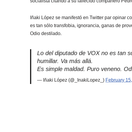
socialista citando a su fallecido compañero Pedr
Iñaki López se manifestó en Twitter par opinar c
es tan sólo transfobia, ignorancia, ganas de pro
Odio destilado.
Lo del diputado de VOX no es tan só
humillar. Va más allá.
Es simple maldad. Puro veneno. Odi
— Iñaki López (@_InakiLopez_)
February 15