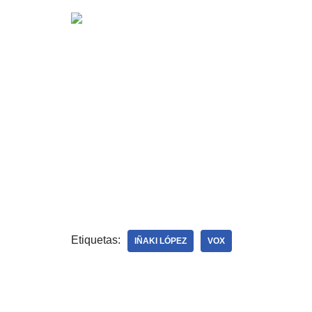
Etiquetas:
IÑAKI LÓPEZ
VOX