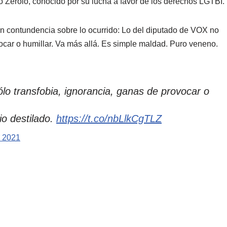
o Zerolo, conocido por su lucha a favor de los derechos LGTBI.
on contundencia sobre lo ocurrido: Lo del diputado de VOX no
vocar o humillar. Va más allá. Es simple maldad. Puro veneno.
lo transfobia, ignorancia, ganas de provocar o
o destilado.
https://t.co/nbLlkCgTLZ
, 2021