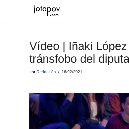
Saltar
al
contenido
Vídeo | Iñaki López 
tránsfobo del dipu
por
Redacción
16/02/2021