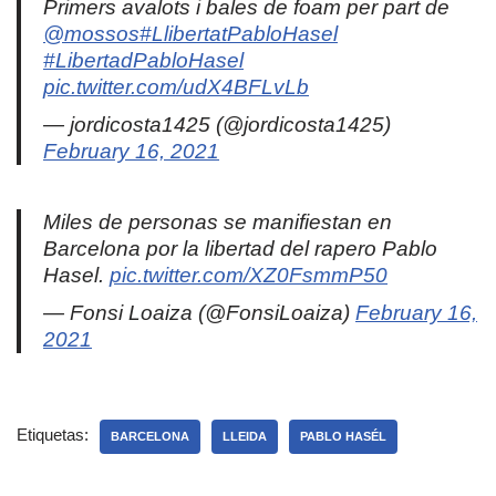
Primers avalots i bales de foam per part de
@mossos
#LlibertatPabloHasel
#LibertadPabloHasel
pic.twitter.com/udX4BFLvLb
— jordicosta1425 (@jordicosta1425)
February 16, 2021
Miles de personas se manifiestan en
Barcelona por la libertad del rapero Pablo
Hasel.
pic.twitter.com/XZ0FsmmP50
— Fonsi Loaiza (@FonsiLoaiza)
February 16,
2021
Etiquetas:
BARCELONA
LLEIDA
PABLO HASÉL