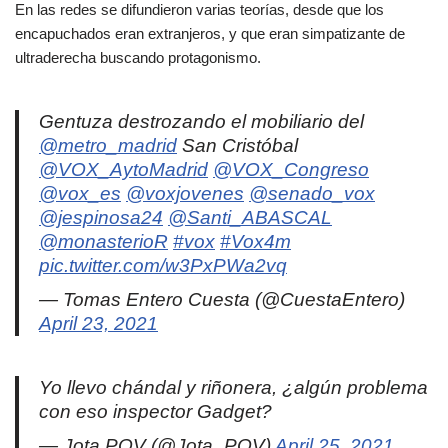
En las redes se difundieron varias teorías, desde que los
encapuchados eran extranjeros, y que eran simpatizante de
ultraderecha buscando protagonismo.
Gentuza destrozando el mobiliario del
@metro_madrid
San Cristóbal
@VOX_AytoMadrid
@VOX_Congreso
@vox_es
@voxjovenes
@senado_vox
@jespinosa24
@Santi_ABASCAL
@monasterioR
#vox
#Vox4m
pic.twitter.com/w3PxPWa2vq
— Tomas Entero Cuesta (@CuestaEntero)
April 23, 2021
Yo llevo chándal y riñonera, ¿algún problema
con eso inspector Gadget?
— Jota POV (@Jota_POV)
April 25, 2021