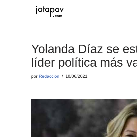
Saltar
al
contenido
Yolanda Díaz se es
líder política más v
por
Redacción
18/06/2021