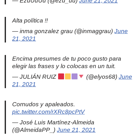
— EzuUuUu (@ezu_uu)
June 21, 2021
Alta política !!
— inma gonzalez grau (@inmaggrau)
June
21, 2021
Encima presumes de tu poco gusto para
elegir las frases y lo colocas en un tuit.
— JULIÁN RUIZ
(@elyos68)
June
21, 2021
Cornudos y apaleados.
pic.twitter.com/rXRc8pcPtV
— José Luis Martínez-Almeida
(@AlmeidaPP_)
June 21, 2021