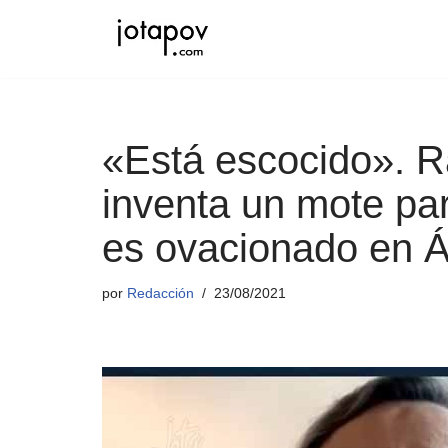
Saltar
al
contenido
«Está escocido». R
inventa un mote pa
es ovacionado en Á
por
Redacción
23/08/2021