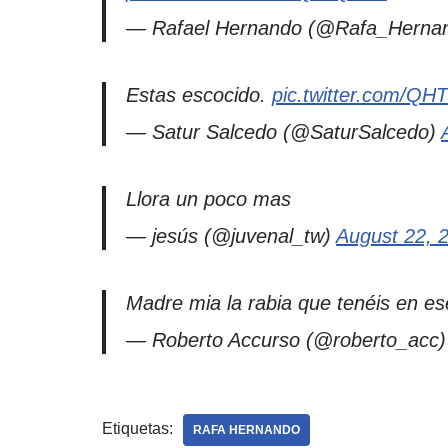
— Rafael Hernando (@Rafa_Herna
Estas escocido.
pic.twitter.com/Q
— Satur Salcedo (@SaturSalcedo)
Llora un poco mas
— jesús (@juvenal_tw)
August 22, 
Madre mia la rabia que tenéis en ese
— Roberto Accurso (@roberto_acc
Etiquetas:
RAFA HERNANDO