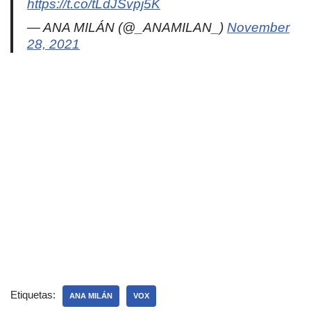
https://t.co/tLdJSvpj5K
— ANA MILÁN (@_ANAMILAN_)
November
28, 2021
Etiquetas:
ANA MILÁN
VOX