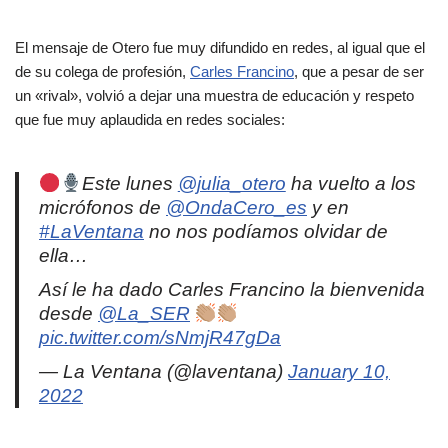
El mensaje de Otero fue muy difundido en redes, al igual que el
de su colega de profesión,
Carles Francino
, que a pesar de ser
un «rival», volvió a dejar una muestra de educación y respeto
que fue muy aplaudida en redes sociales:
Este lunes
@julia_otero
ha vuelto a los
micrófonos de
@OndaCero_es
y en
#LaVentana
no nos podíamos olvidar de
ella…
Así le ha dado Carles Francino la bienvenida
desde
@La_SER
pic.twitter.com/sNmjR47gDa
— La Ventana (@laventana)
January 10,
2022