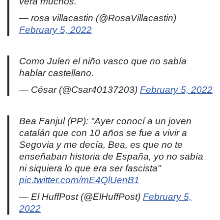
vera muchos.
— rosa villacastin (@RosaVillacastin)
February 5, 2022
Como Julen el niño vasco que no sabía
hablar castellano.
— César (@Csar40137203)
February 5, 2022
Bea Fanjul (PP): "Ayer conocí a un joven
catalán que con 10 años se fue a vivir a
Segovia y me decía, Bea, es que no te
enseñaban historia de España, yo no sabía
ni siquiera lo que era ser fascista"
pic.twitter.com/mE4QlUenB1
— El HuffPost (@ElHuffPost)
February 5,
2022