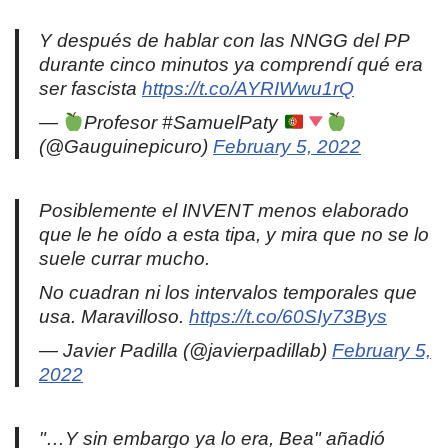
Y después de hablar con las NNGG del PP
durante cinco minutos ya comprendí qué era
ser fascista
https://t.co/AYRIWwu1rQ
—
Profesor #SamuelPaty
(@Gauguinepicuro)
February 5, 2022
Posiblemente el INVENT menos elaborado
que le he oído a esta tipa, y mira que no se lo
suele currar mucho.
No cuadran ni los intervalos temporales que
usa. Maravilloso.
https://t.co/60SIy73Bys
— Javier Padilla (@javierpadillab)
February 5,
2022
"…Y sin embargo ya lo era, Bea" añadió