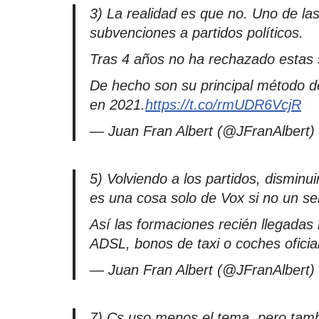
3) La realidad es que no. Uno de la
subvenciones a partidos políticos.
Tras 4 años no ha rechazado estas
De hecho son su principal método de
en 2021.
https://t.co/rmUDR6VcjR
— Juan Fran Albert (@JFranAlbert)
5) Volviendo a los partidos, disminuir
es una cosa solo de Vox si no un sell
Así las formaciones recién llegadas
ADSL, bonos de taxi o coches oficia
— Juan Fran Albert (@JFranAlbert)
7) Cs uso menos el tema, pero tambi