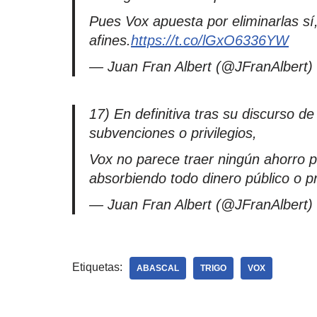
Pues Vox apuesta por eliminarlas sí
afines.
https://t.co/lGxO6336YW
— Juan Fran Albert (@JFranAlbert)
17) En definitiva tras su discurso d
subvenciones o privilegios,
Vox no parece traer ningún ahorro pa
absorbiendo todo dinero público o pr
— Juan Fran Albert (@JFranAlbert)
Etiquetas:
ABASCAL
TRIGO
VOX