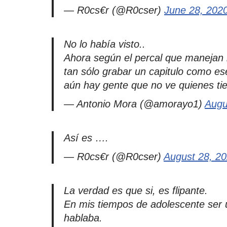
— R0cs€r (@R0cser)
June 28, 202
No lo había visto..
Ahora según el percal que manejan l
tan sólo grabar un capitulo como e
aún hay gente que no ve quienes ti
— Antonio Mora (@amorayo1)
Augu
Así es ….
— R0cs€r (@R0cser)
August 28, 2
La verdad es que si, es flipante.
En mis tiempos de adolescente ser u
hablaba.