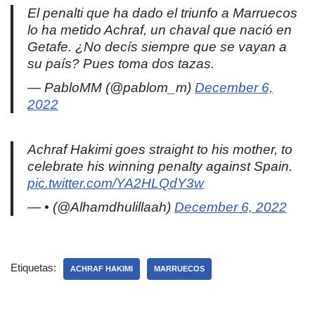
El penalti que ha dado el triunfo a Marruecos
lo ha metido Achraf, un chaval que nació en
Getafe. ¿No decís siempre que se vayan a
su país? Pues toma dos tazas.
— PabloMM (@pablom_m)
December 6,
2022
Achraf Hakimi goes straight to his mother, to
celebrate his winning penalty against Spain.
pic.twitter.com/YA2HLQdY3w
— • (@Alhamdhulillaah)
December 6, 2022
Etiquetas:
ACHRAF HAKIMI
MARRUECOS