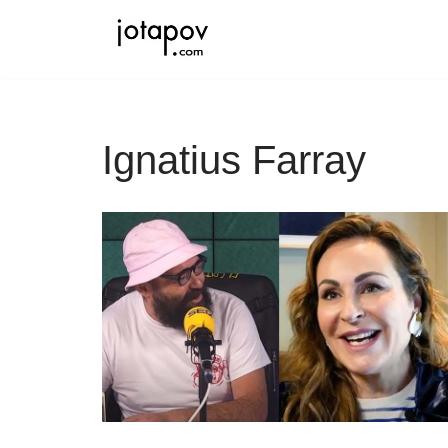
Saltar
al
contenido
Ignatius Farray