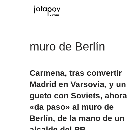
Saltar
al
contenido
muro de Berlín
Carmena, tras convertir
Madrid en Varsovia, y un
gueto con Soviets, ahora
«da paso» al muro de
Berlín, de la mano de un
alcalde del PP.