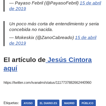
— Payaso Febril (@PayasoFebril)
15 de abril
de 2019
Un poco más corta de entendimiento y seria
concebida no nacida.
— Mokeskix (@ZanoCabreado)
15 de abril
de 2019
El artículo de
Jesús Cintora
aquí
https://twitter.com/ivanalmi/status/1117737882662440960
Etiquetas:
AYUSO
EL DIARIO.ES
MADRID
PÚBLICO