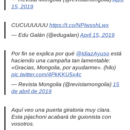
15, 2019
CUCUUUUUU
https://t.co/NPIwsshLwx
— Edu Galán (@edugalan)
April 15, 2019
Por fin se explica por qué
@IdiazAyuso
está
haciendo una campaña tan lamentable:
«Gracias, Mongolia, por ayudarme». (hilo)
pic.twitter.com/4PkKKU5x4c
— Revista Mongolia (@revistamongolia)
15
de abril de 2019
Aquí veo una puerta giratoria muy clara.
Esta pijachoni acabará de guionista con
vosotros.