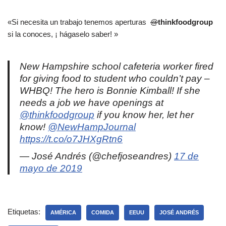
«Si necesita un trabajo tenemos aperturas ⁦
@
thinkfoodgroup
⁩
si la conoces, ¡ hágaselo saber! ⁦»
New Hampshire school cafeteria worker fired
for giving food to student who couldn’t pay –
WHBQ! The hero is Bonnie Kimball! If she
needs a job we have openings at
@thinkfoodgroup
⁩ if you know her, let her
know! ⁦
@NewHampJournal
https://t.co/o7JHXgRtn6
— José Andrés (@chefjoseandres)
17 de
mayo de 2019
Etiquetas:
AMÉRICA
COMIDA
EEUU
JOSÉ ANDRÉS