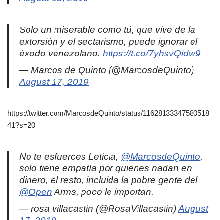
Solo un miserable como tú, que vive de la
extorsión y el sectarismo, puede ignorar el
éxodo venezolano.
https://t.co/7yhsvQidw9
— Marcos de Quinto (@MarcosdeQuinto)
August 17, 2019
https://twitter.com/MarcosdeQuinto/status/11628133347580518
41?s=20
No te esfuerces Leticia,
@MarcosdeQuinto
,
solo tiene empatía por quienes nadan en
dinero, el resto, incluida la pobre gente del
@Open
Arms, poco le importan.
— rosa villacastin (@RosaVillacastin)
August